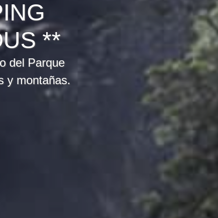
PING
US **
ro del Parque
os y montañas.