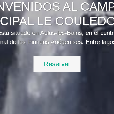
NVENIDOS AL CAM
CIPAL LE COULEDO
stá situado en Aulus-les-Bains, en el cent
nal de los Pirineos Ariégeoises. Entre lag
Reservar