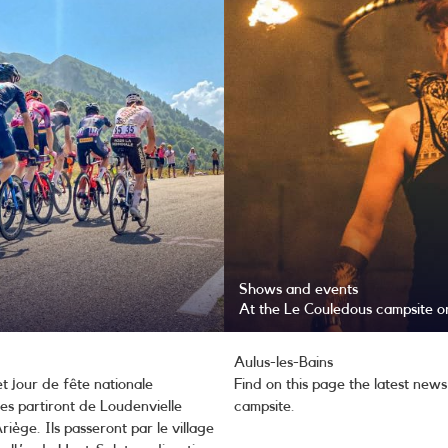
Shows and events
At the Le Couledous campsite or
Aulus-les-Bains
t jour de fête nationale
Find on this page the latest new
es partiront de Loudenvielle
campsite.
riège. Ils passeront par le village