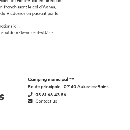
vallée du Haut-Salat en direction
en franchissant le col d’Agnes,
e du Vicdessos en passant par le
tions ici :
-outdoor/le-velo-et-vtt/le-
Camping municipal **
Route principale . 09140 Aulus-les-Bains
05 61 66 43 56
Contact us