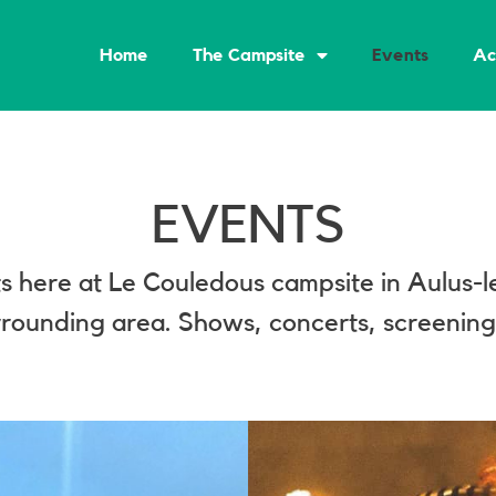
Home
The Campsite
Events
Ac
EVENTS
ts here at Le Couledous campsite in Aulus-le
rrounding area. Shows, concerts, screening