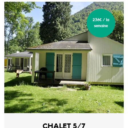
236€ / la
semaine
CHALET 5/7